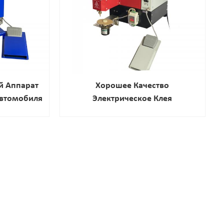
й Аппарат
Хорошее Качество
Автомобиля
Электрическое Клея
рный Блок
Автоматическая Машина Для
отнение
Дозирования Типа Клея
вка Фара