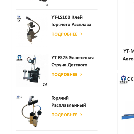
Производства
Бумаги И Матраса
YT-LS100 Клей
Горячего Расплава
Клея
ПОДРОБНЕЕ
YT-
YT-ES25 Эластичная
Авто
Струна Детского
Пеленки
ПОДРОБНЕЕ
Распылитель
Горячий
Расплавленный
Клей
ПОДРОБНЕЕ
Автоматический
Распылительный