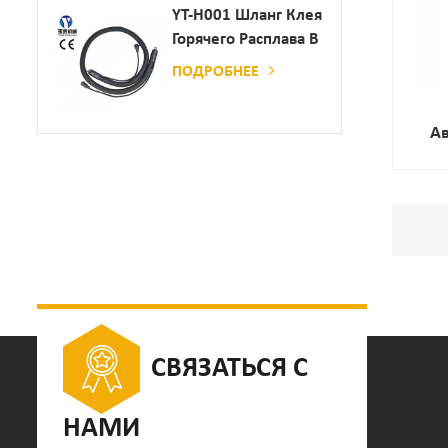
Дозатор Клея
YT-H001 Шланг Клея
Горячего Расплава В
Сочетании С
ПОДРОБНЕЕ
Склеивающей
Машиной
А
Ко
Упак
СВЯЗАТЬСЯ С
НАМИ