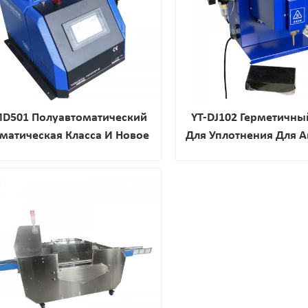
MD501 Полуавтоматический
YT-DJ102 Герметичны
матическая Класса И Новое
Для Уплотнения Для 
Сцепленная Машина С
Таплинг Машины Че
Сенсорным Экраном
Горячий Клей Упл
Уплотнение Устано