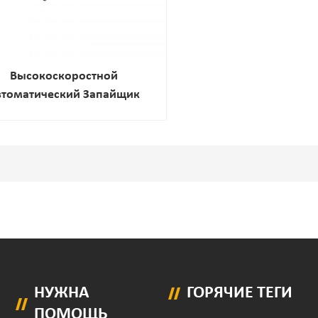
Высокоскоростной
втоматический Запайщик
робок С Термоклеем Для
овки Закусок И Косметики.
НУЖНА
ГОРЯЧИЕ ТЕГИ
ПОМОЩЬ