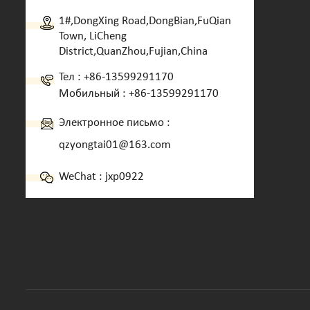
1#,DongXing Road,DongBian,FuQian
Town, LiCheng
District,QuanZhou,Fujian,China
Тел :
+86-13599291170
Мобильный :
+86-13599291170
Электронное письмо :
qzyongtai01@163.com
WeChat : jxp0922