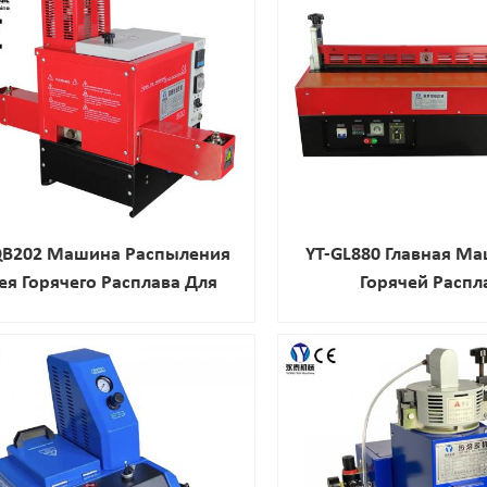
QB202 Машина Распыления
YT-GL880 Главная М
ея Горячего Расплава Для
Горячей Распл
Цементирования Обуви