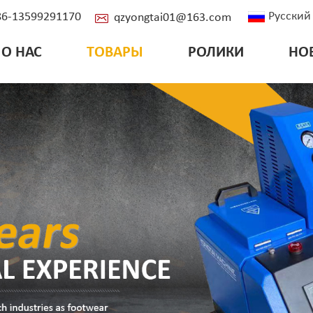
Русский
+86-13599291170
qzyongtai01@163.com
О НАС
ТОВАРЫ
РОЛИКИ
НО