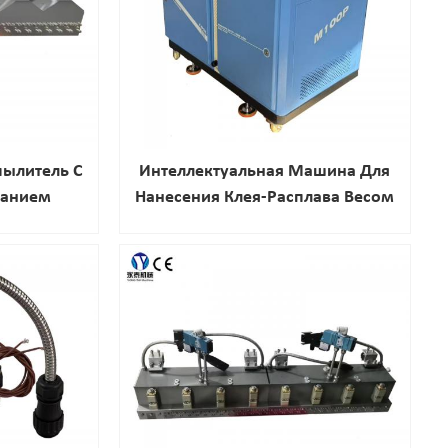
пылитель С
Интеллектуальная Машина Для
ванием
Нанесения Клея-Расплава Весом
100 Кг С Частотным
Преобразователем