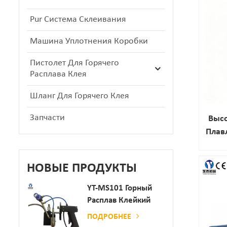
Pur Система Склеивания
Машина Уплотнения Коробки
Пистолет Для Горячего
Расплава Клея
Шланг Для Горячего Клея
Запчасти
Выс
Плав
Пре
НОВЫЕ ПРОДУКТЫ
Унив
YT-MS101 Горный
На
Расплав Клейкий
Распылительный
ПОДРОБНЕЕ
Пистолет Для