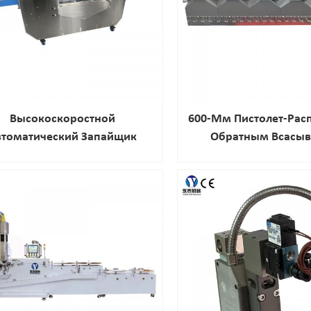
Высокоскоростной
600-Мм Пистолет-Рас
втоматический Запайщик
Обратным Всасы
робок С Термоклеем Для
овки Закусок И Косметики.