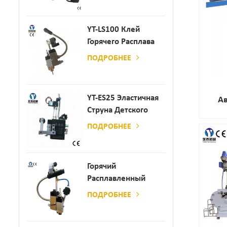
Производства
Бумаги И Матраса
YT-LS100 Клей
Горячего Расплава
Клея
ПОДРОБНЕЕ
YT-ES25 Эластичная
А
Струна Детского
Ко
Пеленки
Упак
ПОДРОБНЕЕ
Распылитель
Горячий
Расплавленный
Клей
ПОДРОБНЕЕ
Автоматический
Распылительный