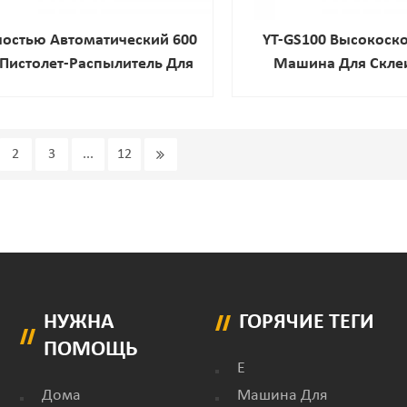
остью Автоматический 600
YT-GS100 Высокоск
Пистолет-Распылитель Для
Машина Для Скле
рячего Расплава Клея Для
Коробок, Полуавтомат
алфеток И Гигиенических
Пневматичес
Прокладок
Электроприводом, Д
2
3
...
12
Продуктов, Хими
Напитков, Новая
НУЖНА
ГОРЯЧИЕ ТЕГИ
ПОМОЩЬ
E
Дома
Машина Для