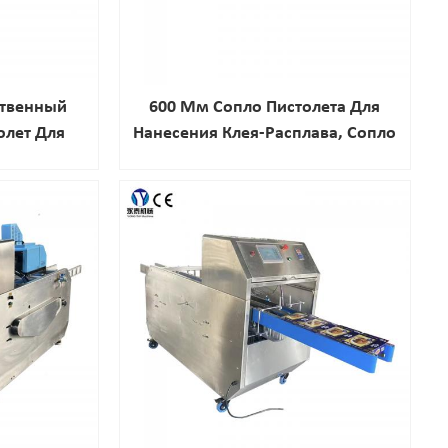
ственный
600 Мм Сопло Пистолета Для
олет Для
Нанесения Клея-Расплава, Сопло
каных
Пистолета Для Распыления Клея-
в
Расплава