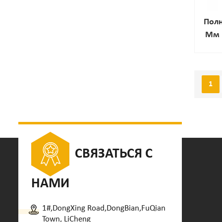
Полн
Мм 
Го
С
1
СВЯЗАТЬСЯ С
НАМИ
1#,DongXing Road,DongBian,FuQian
Town, LiCheng