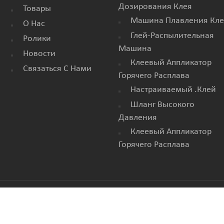
Дозирования Клея
Товары
Машина Плавления Кле
О Нас
Глей-Распылительная
Ролики
Машина
Новости
Клеевый Аппликатор
Связаться С Нами
Горячего Расплава
Настраиваемый .клей
Шланг Высокого
Давления
Клеевый Аппликатор
Горячего Расплава
CO.,LTD.. Все права защищены. |
БЛОГ
|
КАРТА САЙТА
|
XML
|
ПО