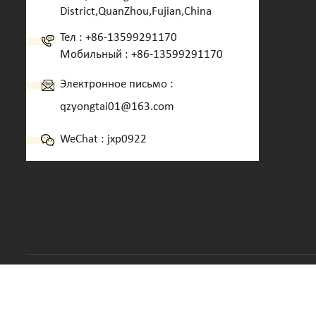
District,QuanZhou,Fujian,China
Тел :
+86-13599291170
Мобильный :
+86-13599291170
Электронное письмо :
qzyongtai01@163.com
WeChat : jxp0922
Авторские права © 2013-2026 Quanzhou Yongtai Machinery 
КОНФИДЕНЦИАЛЬНОСТИ
Власть:
DYYSEO.COM
Поддерживается сеть IPv6