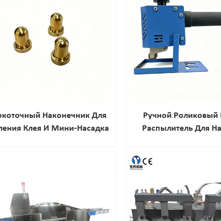
окоточный Наконечник Для
Ручной Роликовый 
ления Клея И Мини-Насадка
Распылитель Для Н
Для Смешивания,
Термоклея На Сумки 
дотвращающая Засорение,
Из Кожи.
ерсальные Аксессуары Для
Клеевого Пистолета От
дежного Производителя.