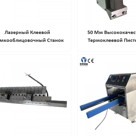
Лазерный Клеевой
50 Мм Высококаче
мкооблицовочный Станок
Термоклеевой Пист
Склеивания Нет
Материало