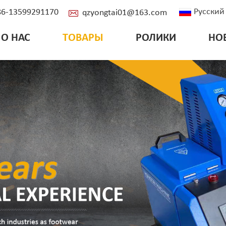
Русский
+86-13599291170
qzyongtai01@163.com
О НАС
ТОВАРЫ
РОЛИКИ
НО