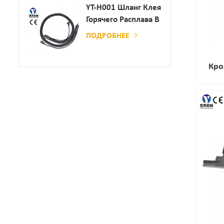
Дозатор Клея
YT-H001 Шланг Клея
Горячего Расплава В
Сочетании С
ПОДРОБНЕЕ
Склеивающей
Машиной
Кро