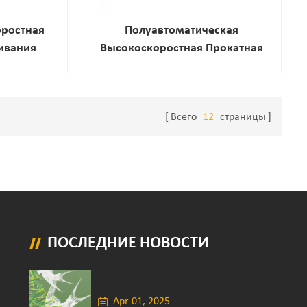
оростная
Полуавтоматическая
ивания
Высокоскоростная Прокатная
ическая, С
Резиновая Уплотнительная
ким
Машина
ля Пищевых
Всего
12
страницы
ческих
, Б/у
ПОСЛЕДНИЕ НОВОСТИ
Apr 01, 2025