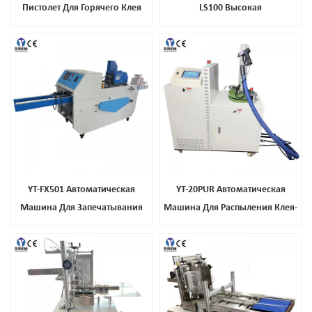
Пистолет Для Горячего Клея
LS100 Высокая
Производительность Плавления
YT-FX501 Автоматическая
YT-20PUR Автоматическая
Машина Для Запечатывания
Машина Для Распыления Клея-
Картонных Коробок
Расплава PUR С Ручным
Полуавтоматическая
Пистолетом
Упаковочная Машина Для
Картонных Коробок