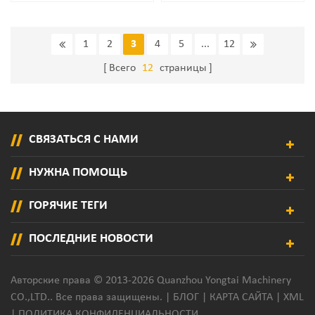
Расплава
Салфеток
1
2
3
4
5
...
12
Всего
12
страницы
СВЯЗАТЬСЯ С НАМИ
НУЖНА ПОМОЩЬ
ГОРЯЧИЕ ТЕГИ
ПОСЛЕДНИЕ НОВОСТИ
Авторские права © 2013-2026 Quanzhou Yongtai Machinery
CO.,LTD.. Все права защищены. |
БЛОГ
|
КАРТА САЙТА
|
XML
|
ПОЛИТИКА КОНФИДЕНЦИАЛЬНОСТИ