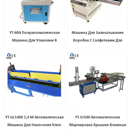
YT-60A Полуавтоматическая
Машина Для Запечатывания
Машина Для Упаковки В
Коробок С Салфетками Для
Картонные Коробки Для
Лица YT-60B Высшего Класса На
Запечатывания Клея-Расплава
Продажу
Для Печенья, Парфюмерного
Мыла
YT-GL1400 1,4 М Автоматическая
YT-SJ100 Автоматическая
Машина Для Нанесения Клея-
Маркировка Крышки Влажных