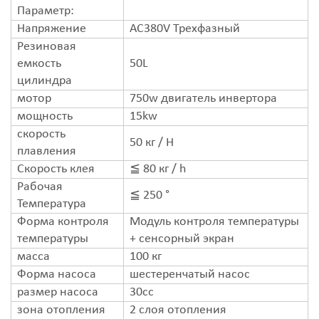
Параметр:
Напряжение
AC380V Трехфазный
Резиновая
емкость
50L
цилиндра
мотор
750w двигатель инвертора
мощность
15kw
скорость
50 кг / H
плавления
Скорость клея
≦ 80 кг / h
Рабочая
≦ 250 °
Температура
Форма контроля
Модуль контроля температуры
температуры
+ сенсорный экран
масса
100 кг
Форма насоса
шестеренчатый насос
размер насоса
30cc
зона отопления
2 слоя отопления