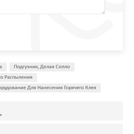
а
Подгузник, Делая Сопло
го Распыления
рудование Для Нанесения Горячего Клея
ь