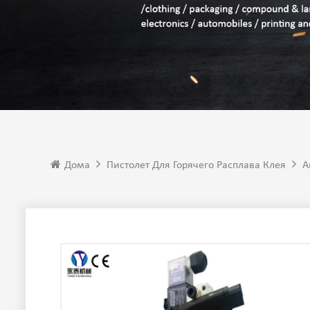
Дома
Пистолет Для Горячего Расплава Клея
А