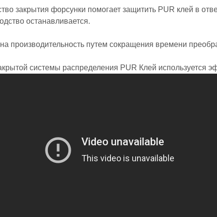
ство закрытия форсунки помогает защитить PUR клей в отв
одство останавливается.
на производительность путем сокращения времени преобр
закрытой системы распределения PUR Клей используется э