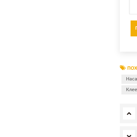
ПОХ
Наса
Клее