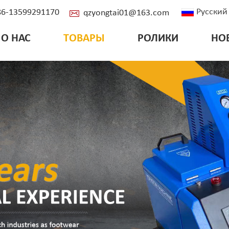
Русский
+86-13599291170
qzyongtai01@163.com
О НАС
ТОВАРЫ
РОЛИКИ
НО