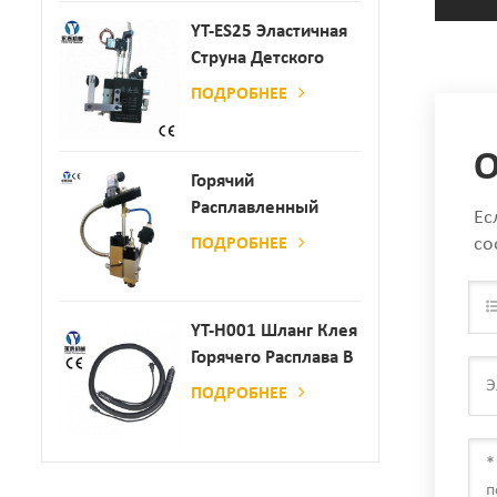
YT-ES25 Эластичная
Струна Детского
Пеленки
ПОДРОБНЕЕ
Распылитель
О
Горячий
Расплавленный
Ес
Клей
со
ПОДРОБНЕЕ
Автоматический
Распылительный
Дозатор Клея
YT-H001 Шланг Клея
Горячего Расплава В
Сочетании С
ПОДРОБНЕЕ
Склеивающей
Машиной