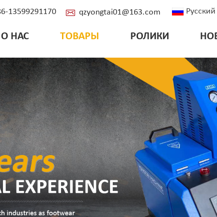
Русский
+86-13599291170
qzyongtai01@163.com
О НАС
ТОВАРЫ
РОЛИКИ
НО