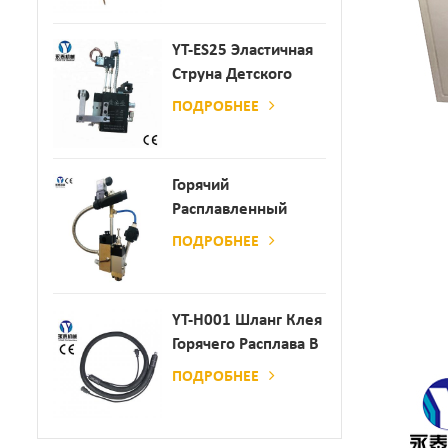
YT-ES25 Эластичная
Струна Детского
Пеленки
ПОДРОБНЕЕ
Распылитель
Горячий
Расплавленный
Клей
ПОДРОБНЕЕ
Автоматический
Распылительный
Дозатор Клея
YT-H001 Шланг Клея
Горячего Расплава В
Сочетании С
ПОДРОБНЕЕ
Склеивающей
Машиной