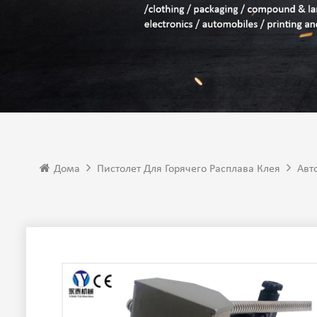
Дома
Пистолет Для Горячего Расплава Клея
Авт