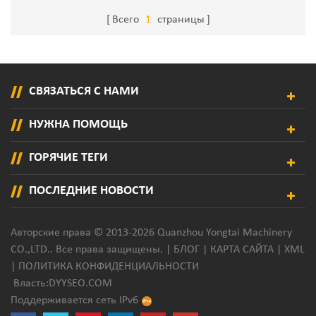
Приклеивания Матраса
Всего
1
страницы
СВЯЗАТЬСЯ С НАМИ
НУЖНА ПОМОЩЬ
ГОРЯЧИЕ ТЕГИ
ПОСЛЕДНИЕ НОВОСТИ
Авторские права © 2013-2026 Quanzhou Yongtai Machinery
CO.,LTD.. Все права защищены. |
БЛОГ
|
КАРТА САЙТА
|
XML
|
ПОЛИТИКА КОНФИДЕНЦИАЛЬНОСТИ
Власть:
DYYSEO.COM
Поддерживается сеть IPv6