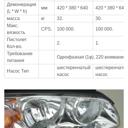
Демонерация
мм
420 * 380 * 640
420 * 380 * 640
(L * W * h)
масса
кг
32.
30.
Макс.
CPS.
100 000.
100 000.
вязкость
Пистолет
2.
1.
Кол-во.
Требование
Однофазная (1φ), 220 внимание
питания
шестеренчатый
шестеренчаты
Насос Тип
насос
насос