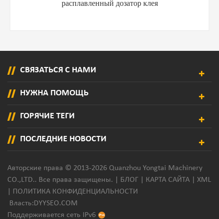
5L Оборудование для дозирования горячего расплава
СВЯЗАТЬСЯ С НАМИ
НУЖНА ПОМОЩЬ
ГОРЯЧИЕ ТЕГИ
ПОСЛЕДНИЕ НОВОСТИ
Авторские права © 2013-2026 Quanzhou Yongtai Machinery
CO.,LTD.. Все права защищены. |
БЛОГ
|
КАРТА САЙТА
|
XML
|
ПОЛИТИКА КОНФИДЕНЦИАЛЬНОСТИ
Власть:
DYYSEO.COM
Поддерживается сеть IPv6