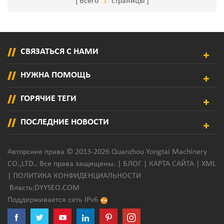
Всего
1
страницы
СВЯЗАТЬСЯ С НАМИ
НУЖНА ПОМОЩЬ
ГОРЯЧИЕ ТЕГИ
ПОСЛЕДНИЕ НОВОСТИ
Авторские права © 2013-2026 Quanzhou Yongtai Machinery
CO.,LTD.. Все права защищены. |
БЛОГ
|
КАРТА САЙТА
|
XML
|
ПОЛИТИКА КОНФИДЕНЦИАЛЬНОСТИ
Власть:
DYYSEO.COM
Поддерживается сеть IPv6