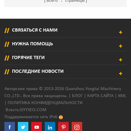
Всего
1
страницы
СВЯЗАТЬСЯ С НАМИ
НУЖНА ПОМОЩЬ
ГОРЯЧИЕ ТЕГИ
ПОСЛЕДНИЕ НОВОСТИ
Авторские права © 2013-2026 Quanzhou Yongtai Machinery
CO.,LTD.. Все права защищены. |
БЛОГ
|
КАРТА САЙТА
|
XML
|
ПОЛИТИКА КОНФИДЕНЦИАЛЬНОСТИ
Власть:
DYYSEO.COM
Поддерживается сеть IPv6