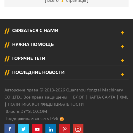
Всего
1
страницы
СВЯЗАТЬСЯ С НАМИ
НУЖНА ПОМОЩЬ
ГОРЯЧИЕ ТЕГИ
ПОСЛЕДНИЕ НОВОСТИ
Авторские права © 2013-2026 Quanzhou Yongtai Machinery
CO.,LTD.. Все права защищены. |
БЛОГ
|
КАРТА САЙТА
|
XML
|
ПОЛИТИКА КОНФИДЕНЦИАЛЬНОСТИ
Власть:
DYYSEO.COM
Поддерживается сеть IPv6