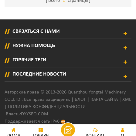
Всего
1
страницы
Гранулированный Клей,
Машина Для Распыления Клея
Для Картонных Коробок.
СВЯЗАТЬСЯ С НАМИ
НУЖНА ПОМОЩЬ
ГОРЯЧИЕ ТЕГИ
ПОСЛЕДНИЕ НОВОСТИ
Авторские права © 2013-2026 Quanzhou Yongtai Machinery
CO.,LTD.. Все права защищены. |
БЛОГ
|
КАРТА САЙТА
|
XML
|
ПОЛИТИКА КОНФИДЕНЦИАЛЬНОСТИ
Власть:
DYYSEO.COM
Поддерживается сеть IPv6
ДОМА
ТОВАРЫ
КОНТАКТ
О