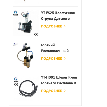
YT-ES25 Эластичная
Струна Детского
Пеленки
ПОДРОБНЕЕ
Распылитель
Горячий
Расплавленный
Клей
ПОДРОБНЕЕ
Автоматический
Распылительный
Дозатор Клея
YT-H001 Шланг Клея
Горячего Расплава В
Сочетании С
ПОДРОБНЕЕ
Склеивающей
Машиной