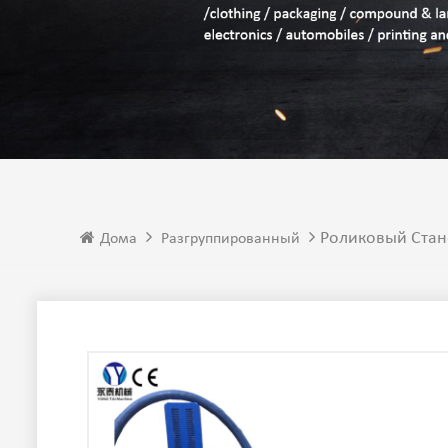
Роликовый Стан
Дома
Разгруппированный