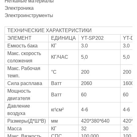
Нетканые материалы
Электроника
Электроинструменты
ТЕХНИЧЕСКИЕ ХАРАКТЕРИСТИКИ
ЭЛЕМЕНТ
ЕДИНИЦА
YT-SP202
YT-D
Емкость бака
КГ
3.0
3.0
Макс. скорость
КГ/ЧАС
5,0
5,0
соложения
Макс. Рабочая
°С
200
200
темп.
Сила расплава
Ватт
2060
1600
Мощность
Ватт
60
60
двигателя
Давление
кг\см²
4-6
4-6
воздуха
Размеры(Д*Ш*В)
мм
420*380*640
420*3
Масса
КГ
32
30
Макс. Вязкость
СПС
100 000
100 0