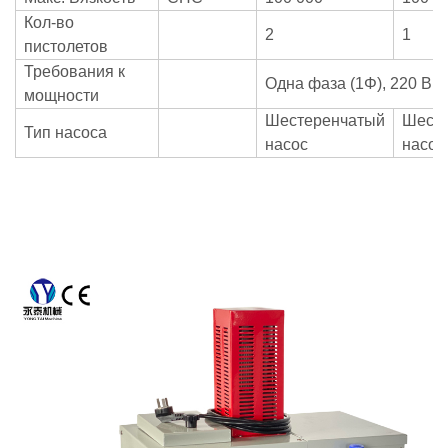
Кол-во
2
1
пистолетов
Требования к
Одна фаза (1Φ), 220 В
мощности
Шестеренчатый
Шест
Тип насоса
насос
насос