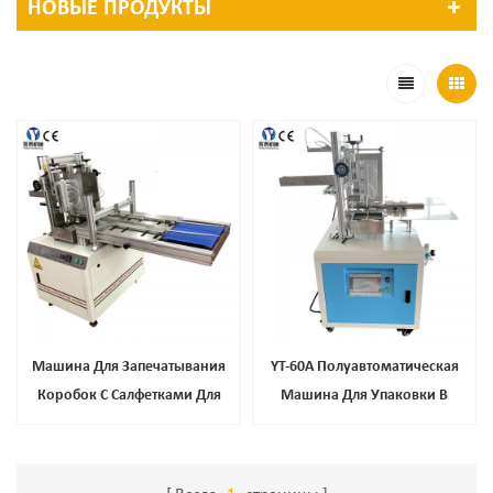
НОВЫЕ ПРОДУКТЫ
Машина Для Запечатывания
YT-60A Полуавтоматическая
Коробок С Салфетками Для
Машина Для Упаковки В
Лица YT-60B Высшего Класса На
Картонные Коробки Для
Продажу
Запечатывания Клея-Расплава
Для Печенья, Парфюмерного