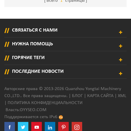
Всего
1
страницы
Мыла
СВЯЗАТЬСЯ С НАМИ
НУЖНА ПОМОЩЬ
ГОРЯЧИЕ ТЕГИ
ПОСЛЕДНИЕ НОВОСТИ
Авторские права © 2013-2026 Quanzhou Yongtai Machinery
CO.,LTD.. Все права защищены. |
БЛОГ
|
КАРТА САЙТА
|
XML
|
ПОЛИТИКА КОНФИДЕНЦИАЛЬНОСТИ
Власть:
DYYSEO.COM
Поддерживается сеть IPv6