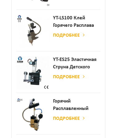
Производства
Бумаги И Матраса
YT-LS100 Клей
Горячего Расплава
Клея
ПОДРОБНЕЕ
YT-ES25 Эластичная
Струна Детского
Пеленки
ПОДРОБНЕЕ
Распылитель
Горячий
Расплавленный
Клей
ПОДРОБНЕЕ
Автоматический
Распылительный