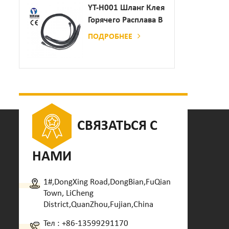
Дозатор Клея
YT-H001 Шланг Клея
Горячего Расплава В
Сочетании С
ПОДРОБНЕЕ
Склеивающей
Машиной
СВЯЗАТЬСЯ С
НАМИ
1#,DongXing Road,DongBian,FuQian
Town, LiCheng
District,QuanZhou,Fujian,China
Тел :
+86-13599291170