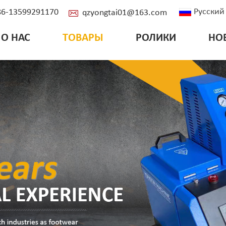
Русский
+86-13599291170
qzyongtai01@163.com
О НАС
ТОВАРЫ
РОЛИКИ
НО