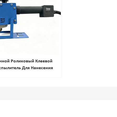
чной Роликовый Клеевой
спылитель Для Нанесения
оклея На Сумки И Изделия
Из Кожи.