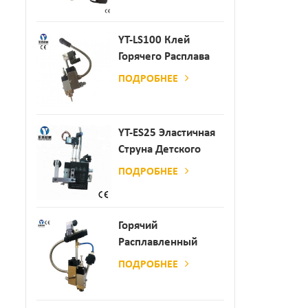
Производства
Бумаги И Матраса
YT-LS100 Клей
Горячего Расплава
Клея
ПОДРОБНЕЕ
YT-ES25 Эластичная
Струна Детского
Пеленки
ПОДРОБНЕЕ
Распылитель
Горячий
Расплавленный
Клей
ПОДРОБНЕЕ
Автоматический
Распылительный