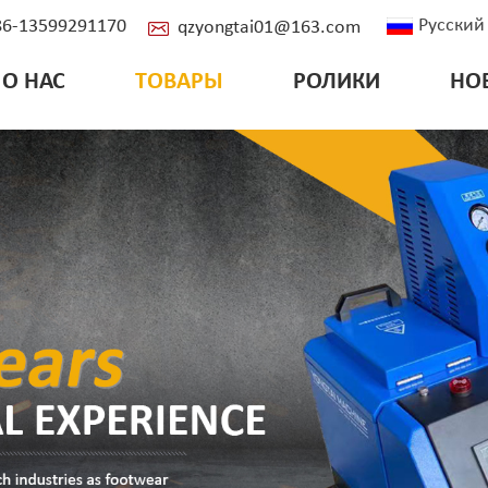
Русский
+86-13599291170
qzyongtai01@163.com
О НАС
ТОВАРЫ
РОЛИКИ
НО