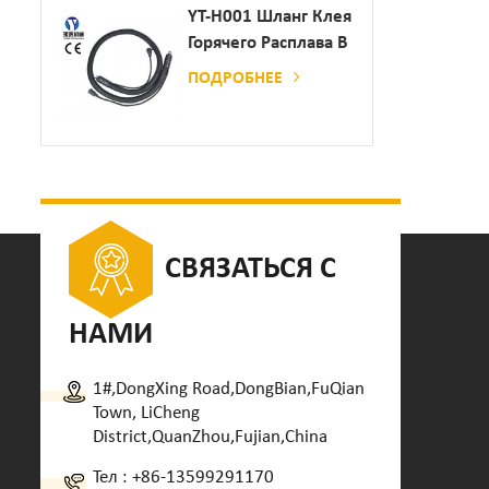
Дозатор Клея
YT-H001 Шланг Клея
Горячего Расплава В
Сочетании С
ПОДРОБНЕЕ
Склеивающей
Машиной
СВЯЗАТЬСЯ С
НАМИ
1#,DongXing Road,DongBian,FuQian
Town, LiCheng
District,QuanZhou,Fujian,China
Тел :
+86-13599291170