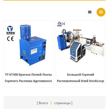
YT-VT300 Крючок Петлей Ленты
Большой Горячий
Горячего Расплава Адгезивного
Расплавленный Клей HookLoop
Покрытия
Самоклеящийся Клей Крюк И
Петлевая Ленточная Наклевная
Машина
Всего
1
страницы