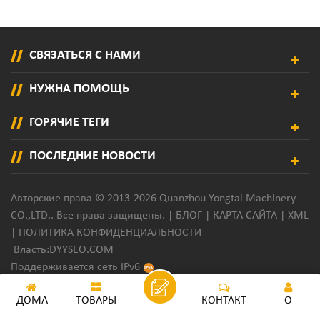
СВЯЗАТЬСЯ С НАМИ
НУЖНА ПОМОЩЬ
ГОРЯЧИЕ ТЕГИ
ПОСЛЕДНИЕ НОВОСТИ
Авторские права © 2013-2026 Quanzhou Yongtai Machinery
CO.,LTD.. Все права защищены. |
БЛОГ
|
КАРТА САЙТА
|
XML
|
ПОЛИТИКА КОНФИДЕНЦИАЛЬНОСТИ
Власть:
DYYSEO.COM
Поддерживается сеть IPv6
ДОМА
ТОВАРЫ
КОНТАКТ
О