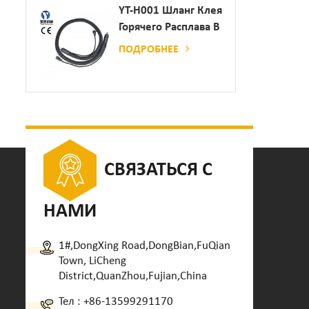
Дозатор Клея
YT-H001 Шланг Клея
Горячего Расплава В
Сочетании С
ПОДРОБНЕЕ
Склеивающей
Машиной
СВЯЗАТЬСЯ С
НАМИ
1#,DongXing Road,DongBian,FuQian
Town, LiCheng
District,QuanZhou,Fujian,China
Тел :
+86-13599291170