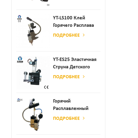
Производства
Бумаги И Матраса
YT-LS100 Клей
Горячего Расплава
Клея
ПОДРОБНЕЕ
YT-ES25 Эластичная
Струна Детского
Пеленки
ПОДРОБНЕЕ
Распылитель
Горячий
Расплавленный
Клей
ПОДРОБНЕЕ
Автоматический
Распылительный