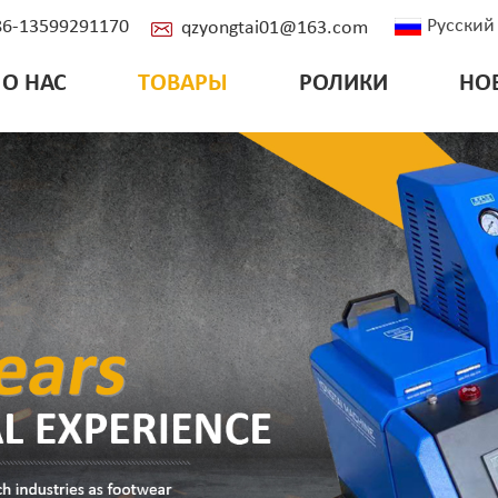
Русский
+86-13599291170
qzyongtai01@163.com
О НАС
ТОВАРЫ
РОЛИКИ
НО