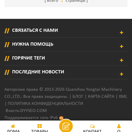
Всего
1
страницы
СВЯЗАТЬСЯ С НАМИ
НУЖНА ПОМОЩЬ
ГОРЯЧИЕ ТЕГИ
ПОСЛЕДНИЕ НОВОСТИ
Авторские права © 2013-2026 Quanzhou Yongtai Machinery
CO.,LTD.. Все права защищены. |
БЛОГ
|
КАРТА САЙТА
|
XML
|
ПОЛИТИКА КОНФИДЕНЦИАЛЬНОСТИ
Власть:
DYYSEO.COM
Поддерживается сеть IPv6
ДОМА
ТОВАРЫ
КОНТАКТ
О