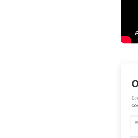
О
Ес
со