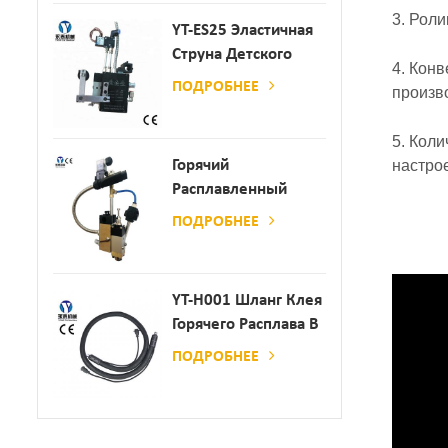
3. Рол
YT-ES25 Эластичная
Струна Детского
4. Кон
Пеленки
ПОДРОБНЕЕ
произв
Распылитель
5. Кол
Горячий
настро
Расплавленный
Клей
ПОДРОБНЕЕ
Автоматический
Распылительный
Дозатор Клея
YT-H001 Шланг Клея
Горячего Расплава В
Сочетании С
ПОДРОБНЕЕ
Склеивающей
Машиной