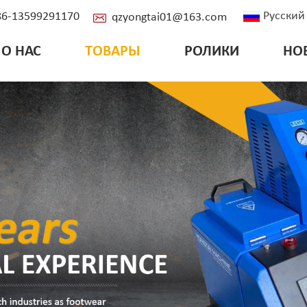
Русский
+86-13599291170
qzyongtai01@163.com
О НАС
ТОВАРЫ
РОЛИКИ
НО