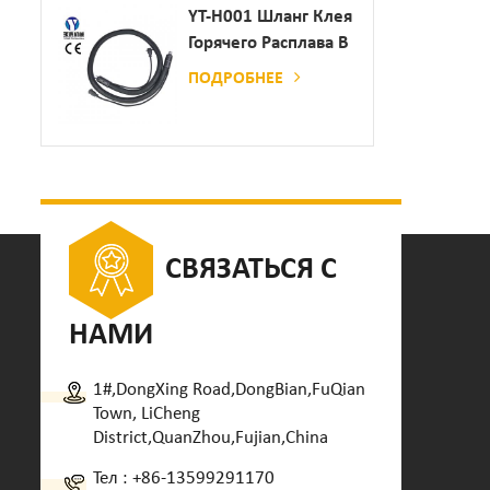
Дозатор Клея
YT-H001 Шланг Клея
Горячего Расплава В
Сочетании С
ПОДРОБНЕЕ
Склеивающей
Машиной
СВЯЗАТЬСЯ С
НАМИ
1#,DongXing Road,DongBian,FuQian
Town, LiCheng
District,QuanZhou,Fujian,China
Тел :
+86-13599291170