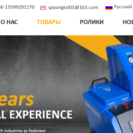
Русский
+86-13599291170
qzyongtai01@163.com
О НАС
ТОВАРЫ
РОЛИКИ
НО