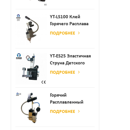
Производства
Бумаги И Матраса
YT-LS100 Клей
Горячего Расплава
Клея
ПОДРОБНЕЕ
YT-ES25 Эластичная
Струна Детского
Пеленки
ПОДРОБНЕЕ
Распылитель
Горячий
Расплавленный
Клей
ПОДРОБНЕЕ
Автоматический
Распылительный