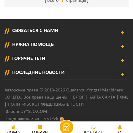
Всего
1
страницы
СВЯЗАТЬСЯ С НАМИ
НУЖНА ПОМОЩЬ
ГОРЯЧИЕ ТЕГИ
ПОСЛЕДНИЕ НОВОСТИ
Авторские права © 2013-2026 Quanzhou Yongtai Machinery
CO.,LTD.. Все права защищены. |
БЛОГ
|
КАРТА САЙТА
|
XML
|
ПОЛИТИКА КОНФИДЕНЦИАЛЬНОСТИ
Власть:
DYYSEO.COM
Поддерживается сеть IPv6
ДОМА
ТОВАРЫ
КОНТАКТ
О