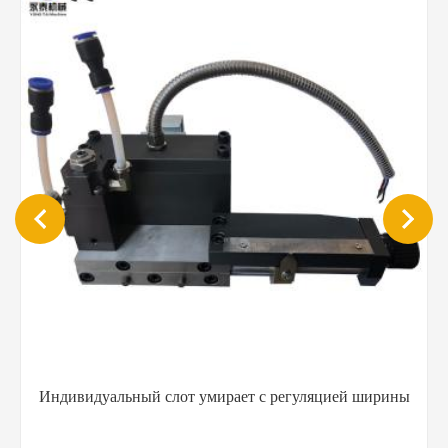
YT-MS101 Горный расплав клейкий распылительный
пистолет для производства бумаги и матраса