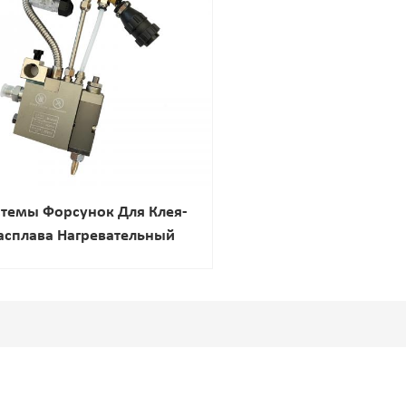
темы Форсунок Для Клея-
асплава Нагревательный
Клеевой Пистолет