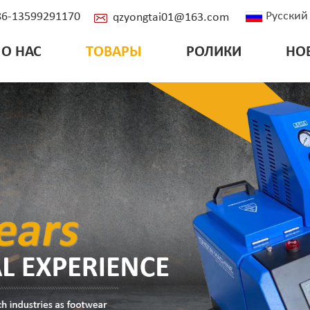
Русский
+86-13599291170
qzyongtai01@163.com
О НАС
ТОВАРЫ
РОЛИКИ
НО