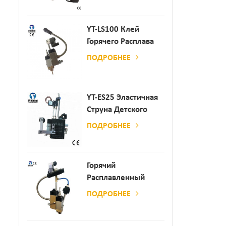
Производства
Бумаги И Матраса
YT-LS100 Клей
Горячего Расплава
Клея
ПОДРОБНЕЕ
YT-ES25 Эластичная
Струна Детского
Пеленки
ПОДРОБНЕЕ
Распылитель
Горячий
Расплавленный
Клей
ПОДРОБНЕЕ
Автоматический
Распылительный