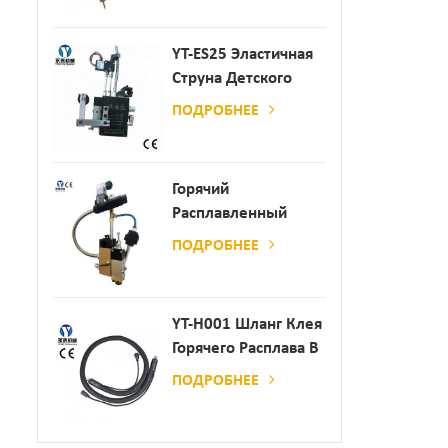
YT-ES25 Эластичная
Струна Детского
Пеленки
ПОДРОБНЕЕ
Распылитель
Горячий
Расплавленный
Клей
ПОДРОБНЕЕ
Автоматический
Распылительный
Дозатор Клея
YT-H001 Шланг Клея
Горячего Расплава В
Сочетании С
ПОДРОБНЕЕ
Склеивающей
Машиной