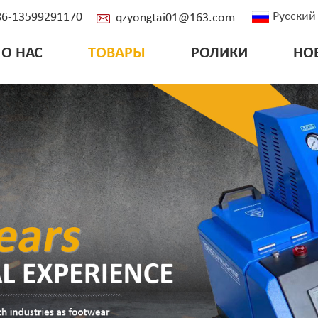
Русский
+86-13599291170
qzyongtai01@163.com
О НАС
ТОВАРЫ
РОЛИКИ
НО