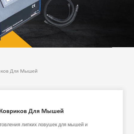
иков Для Мышей
 Ковриков Для Мышей
отовления липких ловушек для мышей и