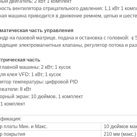
ный двигатель: 2 кВт 1 комплект
ость вентилятора отрицательного давления: 1,1 кВт 1 комп
вная машина приводится в движение ремнем, цепью и шесте
вматическая часть управления
ндр на пазовой матрице, подача и остановка с головкой: ￠
ходящие электромагнитные клапаны, регулятор потока и ра
ктрическая часть
главной машины: 2 кВт; 1 кусок
для клея VFD: 1 кВт; 1 кусок
улятор температуры: цифровой PID
реватели: 8 кВт
сорный экран: 10 дюймов, 1 комплект
: 1 комплект
фикация:
р платы Мин. и Макс.
10 дюймов мак
р покрытия
210 мм (макс.)