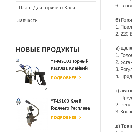
6. Глав
Шланг Для Горячего Клея
б) Гор
Запчасти
1. Прил
2. 220 
в) щел
НОВЫЕ ПРОДУКТЫ
1. Гол
YT-MS101 Горный
2. Уст
Расплав Клейкий
3. Рег
Распылительный
4. Пре
ПОДРОБНЕЕ
Пистолет Для
Производства
г) авт
Бумаги И Матраса
1. Пред
YT-LS100 Клей
2. Рег
Горячего Расплава
3. Кон
Клея
ПОДРОБНЕЕ
д) Тра