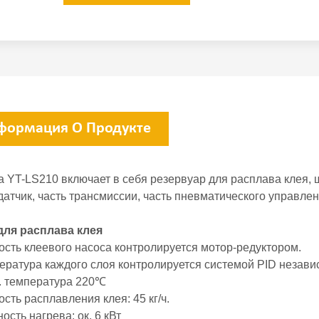
формация О Продукте
 YT-LS210 включает в себя резервуар для расплава клея, ш
атчик, часть трансмиссии, часть пневматического управлен
 для расплава клея
ость клеевого насоса контролируется мотор-редуктором.
пература каждого слоя контролируется системой PID незави
с. температура 220℃
ость расплавления клея: 45 кг/ч.
ость нагрева: ок. 6 кВт