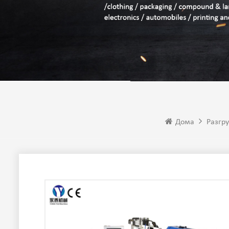
Дома
Разгр