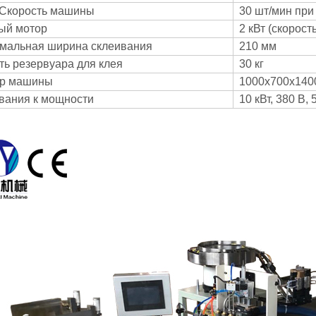
 Скорость машины
30 шт/мин при
ый мотор
2 кВт (скорост
мальная ширина склеивания
210 мм
ть резервуара для клея
30 кг
р машины
1000x700x14
вания к мощности
10 кВт, 380 В,