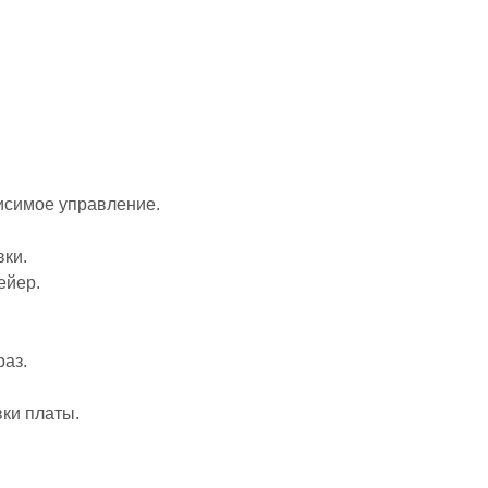
висимое управление.
вки.
ейер.
раз.
ки платы.