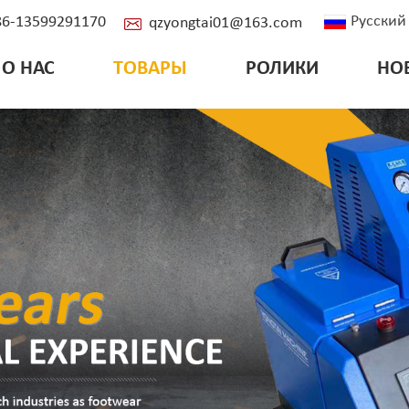
Русский
+86-13599291170
qzyongtai01@163.com
О НАС
ТОВАРЫ
РОЛИКИ
НО