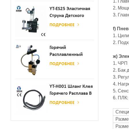
1. Глав
2. Мощн
YT-ES25 Эластичная
3. Гла
Струна Детского
Пеленки
ПОДРОБНЕЕ
f) Пне
Распылитель
1. Цили
2. Под
Горячий
Расплавленный
ж) Эле
Клей
1. ЧРП 
ПОДРОБНЕЕ
Автоматический
2. Бак 
Распылительный
3. Рег
Дозатор Клея
4. Наг
YT-H001 Шланг Клея
5. Сен
Горячего Расплава В
6. ПЛК
Сочетании С
ПОДРОБНЕЕ
Склеивающей
Специ
Машиной
Разме
Разме