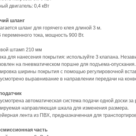
ный двигатель: 0,4 кВт
ячий шланг
агается шланг для горячего клея длиной 3 м.
В переменного тока, мощность 900 Вт.
евой штамп 210 мм
овка для нанесения покрытия: используйте 3 клапана. Неза
ановлен на пневматическом поршне для подъема-опускания.
улировка ширины покрытия с помощью регулировочной вста
дусмотрено выравнивание в направлении передачи на конв
оподатчик
усмотрена автоматическая система подачи одной доски за 
улируемая направляющая шкала для изменения размера.
вейерная лента из ПВХ, предназначенная для транспортиров
нсмиссионная часть