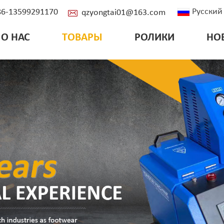
Русский
+86-13599291170
qzyongtai01@163.com
О НАС
ТОВАРЫ
РОЛИКИ
НО