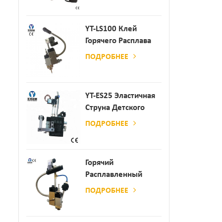
Производства
Бумаги И Матраса
YT-LS100 Клей
Горячего Расплава
Клея
ПОДРОБНЕЕ
YT-ES25 Эластичная
Струна Детского
Пеленки
ПОДРОБНЕЕ
Распылитель
Горячий
Расплавленный
Клей
ПОДРОБНЕЕ
Автоматический
Распылительный