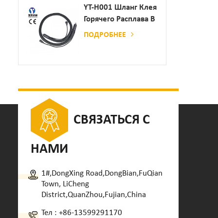
Дозатор Клея
YT-H001 Шланг Клея
Горячего Расплава В
Сочетании С
ПОДРОБНЕЕ
Склеивающей
Машиной
СВЯЗАТЬСЯ С
НАМИ
1#,DongXing Road,DongBian,FuQian
Town, LiCheng
District,QuanZhou,Fujian,China
Тел :
+86-13599291170