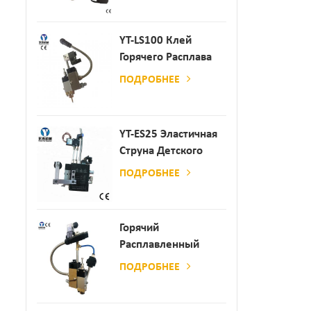
Производства
Бумаги И Матраса
YT-LS100 Клей
Горячего Расплава
Клея
ПОДРОБНЕЕ
YT-ES25 Эластичная
Струна Детского
Пеленки
ПОДРОБНЕЕ
Распылитель
Горячий
Расплавленный
Клей
ПОДРОБНЕЕ
Автоматический
Распылительный