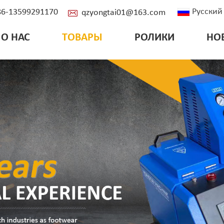
Русский
+86-13599291170
qzyongtai01@163.com
О НАС
ТОВАРЫ
РОЛИКИ
НО