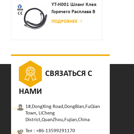
Дозатор Клея
YT-H001 Шланг Клея
Горячего Расплава В
Сочетании С
ПОДРОБНЕЕ
Склеивающей
Машиной
СВЯЗАТЬСЯ С
НАМИ
1#,DongXing Road,DongBian,FuQian
Town, LiCheng
District,QuanZhou,Fujian,China
Тел :
+86-13599291170