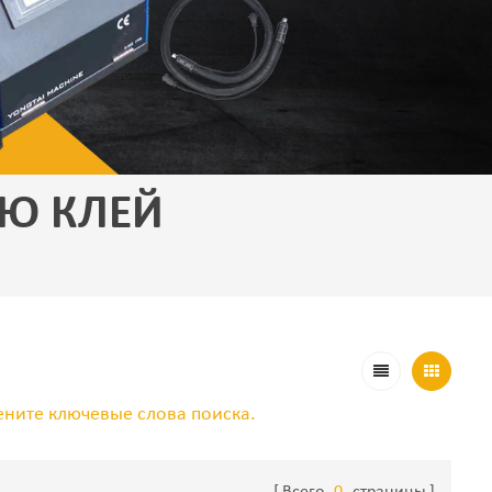
Ю КЛЕЙ
ените ключевые слова поиска.
Всего
0
страницы