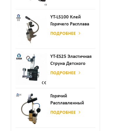
Производства
Бумаги И Матраса
YT-LS100 Клей
Горячего Расплава
Клея
ПОДРОБНЕЕ
YT-ES25 Эластичная
Струна Детского
Пеленки
ПОДРОБНЕЕ
Распылитель
Горячий
Расплавленный
Клей
ПОДРОБНЕЕ
Автоматический
Распылительный