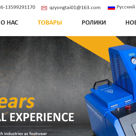
Русский
+86-13599291170
qzyongtai01@163.com
О НАС
ТОВАРЫ
РОЛИКИ
НО