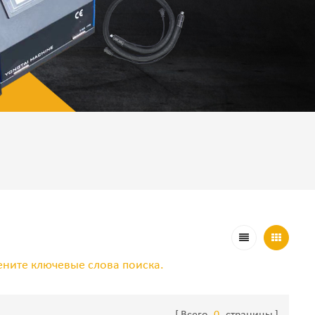
ените ключевые слова поиска.
Всего
0
страницы