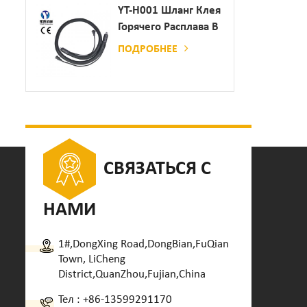
Дозатор Клея
YT-H001 Шланг Клея
Горячего Расплава В
Сочетании С
ПОДРОБНЕЕ
Склеивающей
Машиной
СВЯЗАТЬСЯ С
НАМИ
1#,DongXing Road,DongBian,FuQian
Town, LiCheng
District,QuanZhou,Fujian,China
Тел :
+86-13599291170