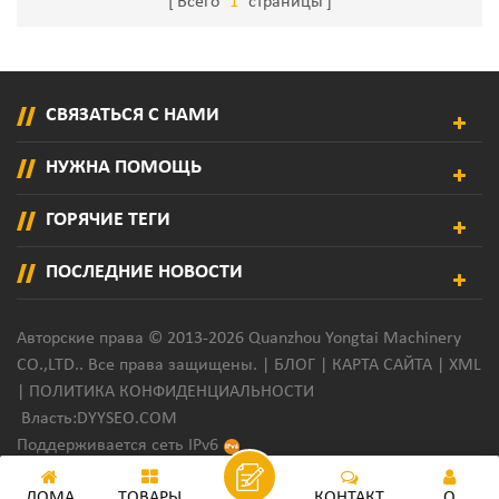
Всего
1
страницы
СВЯЗАТЬСЯ С НАМИ
НУЖНА ПОМОЩЬ
ГОРЯЧИЕ ТЕГИ
ПОСЛЕДНИЕ НОВОСТИ
Авторские права © 2013-2026 Quanzhou Yongtai Machinery
CO.,LTD.. Все права защищены. |
БЛОГ
|
КАРТА САЙТА
|
XML
|
ПОЛИТИКА КОНФИДЕНЦИАЛЬНОСТИ
Власть:
DYYSEO.COM
Поддерживается сеть IPv6
ДОМА
ТОВАРЫ
КОНТАКТ
О