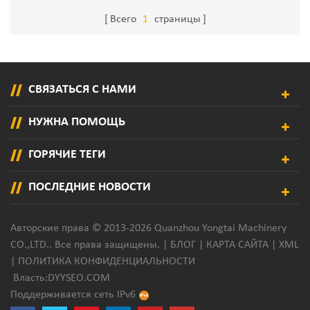
Упаковочная Машина Для
Упаковочная Машина Для
Всего
1
страницы
Картонных Коробок
Картонных Коробок
СВЯЗАТЬСЯ С НАМИ
НУЖНА ПОМОЩЬ
ГОРЯЧИЕ ТЕГИ
ПОСЛЕДНИЕ НОВОСТИ
Авторские права © 2013-2026 Quanzhou Yongtai Machinery
CO.,LTD.. Все права защищены. |
БЛОГ
|
КАРТА САЙТА
|
XML
|
ПОЛИТИКА КОНФИДЕНЦИАЛЬНОСТИ
Власть:
DYYSEO.COM
Поддерживается сеть IPv6