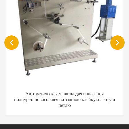
600-мм пистолет-распылитель для термоклея и
наклеивания этикеток