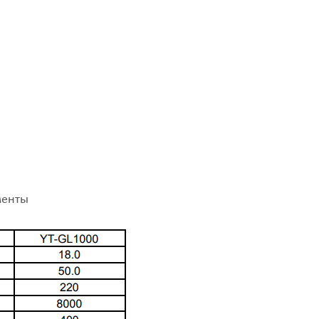
менты