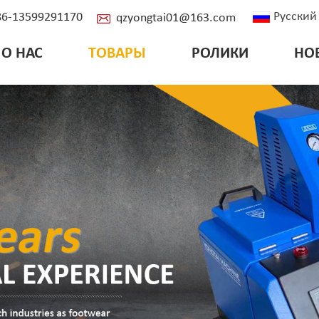
Русский
+86-13599291170
qzyongtai01@163.com
О НАС
ТОВАРЫ
РОЛИКИ
НО