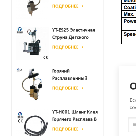
Клея
ПОДРОБНЕЕ
YT-ES25 Эластичная
Струна Детского
Пеленки
ПОДРОБНЕЕ
Распылитель
Горячий
Расплавленный
О
Клей
ПОДРОБНЕЕ
Автоматический
Ес
Распылительный
со
Дозатор Клея
YT-H001 Шланг Клея
Горячего Расплава В
Сочетании С
ПОДРОБНЕЕ
Склеивающей