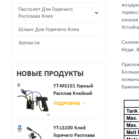
воздух
Пистолет Для Горячего
термос
Расплава Клея
низкая
Устойч
Шланг Для Горячего Клея
Склеив
Запчасти
Кеди .
Прило
Больша
НОВЫЕ ПРОДУКТЫ
кожаны
YT-MS101 Горный
Бумажн
Расплав Клейкий
Распылительный
ПОДРОБНЕЕ
Пистолет Для
Производства
Бумаги И Матраса
YT-LS100 Клей
Горячего Расплава