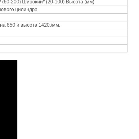
 (60-200) Широкий* (20-100) Высота (мм)
инового цилиндра
на 850 и высота 1420./мм.