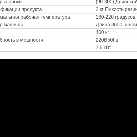
р коробки
(90-300) Длинный*
фикации продукта
2 кг Емкость рез
мальная рабочая температура
180-220 градусов
ер машины
Длина 3600, шири
400 кг
бность в мощности
220В50Гц
3,6 кВт