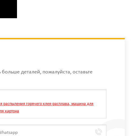
ь больше деталей, пожалуйста, оставьте
я распыления горячего клея-расплава, машина для
ля картона