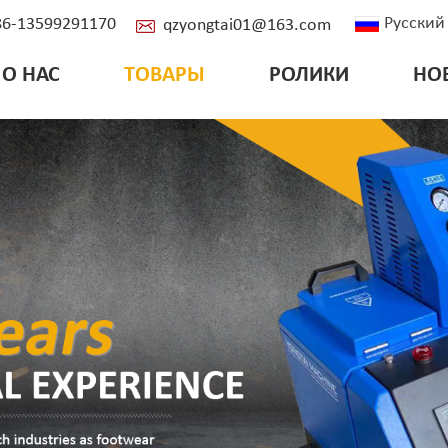
Русский
+86-13599291170
qzyongtai01@163.com
О НАС
ТОВАРЫ
РОЛИКИ
НО