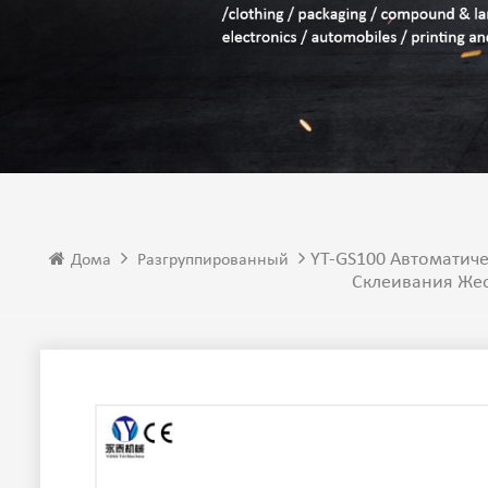
YT-GS100 Автоматич
Дома
Разгруппированный
Склеивания Жес