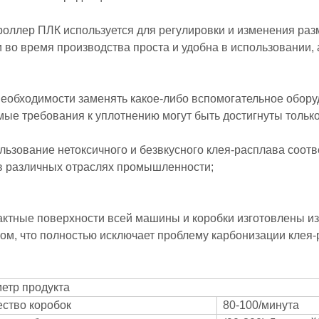
троллер ПЛК используется для регулировки и изменения ра
и во время производства проста и удобна в использовании,
 необходимости заменять какое-либо вспомогательное обору
мые требования к уплотнению могут быть достигнуты только
ользование нетоксичного и безвкусного клея-расплава соо
в различных отраслях промышленности;
тактные поверхности всей машины и коробки изготовлены и
ом, что полностью исключает проблему карбонизации клея-
етр продукта
ество коробок
80-100/минута