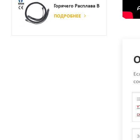
Горячего Расплава В
Сочетании С
ПОДРОБНЕЕ
Склеивающей
Машиной
О
Ес
со
Y
с