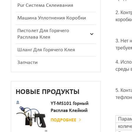
Pur Система Склеивания
2. Кон
Машина Уплотнения Коробки
коробк
Пистолет Для Горячего
Расплава Клея
3. Нет
требуе
Шланг Для Горячего Клея
4. Исп
Запчасти
среды 
5. Кон
НОВЫЕ ПРОДУКТЫ
тефлон
YT-MS101 Горный
Расплав Клейкий
Распылительный
Парам
ПОДРОБНЕЕ
Пистолет Для
колич
Производства