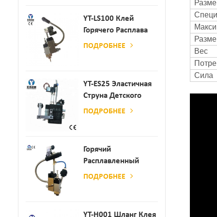
Разме
Бумаги И Матраса
Специ
YT-LS100 Клей
Макси
Горячего Расплава
Разм
Клея
ПОДРОБНЕЕ
Вес
Потре
Сила
YT-ES25 Эластичная
Струна Детского
Пеленки
ПОДРОБНЕЕ
Распылитель
Горячий
Расплавленный
Клей
ПОДРОБНЕЕ
Автоматический
Распылительный
Дозатор Клея
YT-H001 Шланг Клея