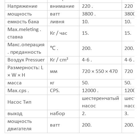
Напряжение
внимание
220 .
220 .
мощность
ватт
3800 .
3800 .
емкость бака
ливня
10.
10.
Max.meleting .
Кг / час
15.
15.
ставка
Макс.операция
℃ .
200.
200.
. преданность
Воздух Pressuer
Кг / cm²
4-6 .
4-6 .
Размерность: L
мм
720 × 550 × 470
720 × 
× W × H
масса
кг
50.
50.
Max.cps .
CPS.
12000 .
12000 
шестеренчатый
шесте
Насос Тип
насос
насос
выход
набор
2.
3.
мощность
ватт
200.
200.
двигателя