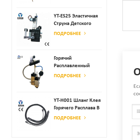
YT-ES25 Эластичная
Струна Детского
Пеленки
ПОДРОБНЕЕ
Распылитель
Горячий
Расплавленный
О
Клей
ПОДРОБНЕЕ
Автоматический
Ес
Распылительный
со
Дозатор Клея
YT-H001 Шланг Клея
Горячего Расплава В
Сочетании С
ПОДРОБНЕЕ
Склеивающей
Машиной