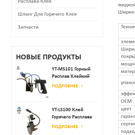
Расплава Клея
жидкой
Ширина
Шланг Для Горячего Клея
Техни
Запчасти
элеме
Шири
НОВЫЕ ПРОДУКТЫ
покры
мощн
YT-MS101 Горный
матер
Расплав Клейкий
упако
Распылительный
ПОДРОБНЕЕ
Пистолет Для
эффек
Производства
OEM .
Бумаги И Матраса
цвет
YT-LS100 Клей
гаран
Горячего Расплава
серти
Клея
ПОДРОБНЕЕ
подхо