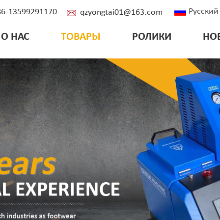
Русский
+86-13599291170
qzyongtai01@163.com
О НАС
ТОВАРЫ
РОЛИКИ
НО