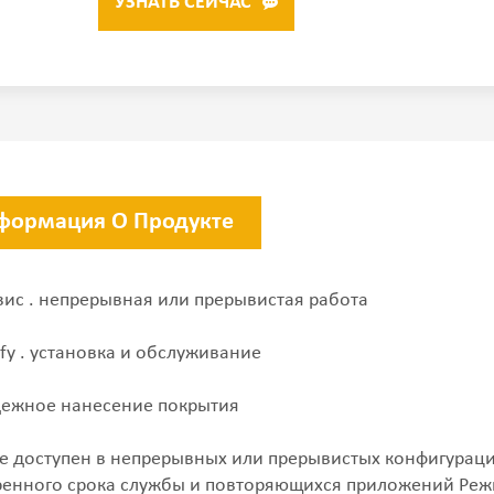
УЗНАТЬ СЕЙЧАС
формация О Продукте
озис . непрерывная или прерывистая работа
ify . установка и обслуживание
адежное нанесение покрытия
ie доступен в непрерывных или прерывистых конфигурац
енного срока службы и повторяющихся приложений Реж