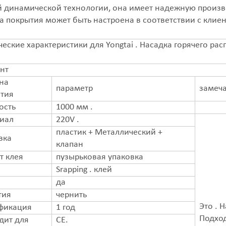
 динамической технологии, она имеет надежную произв
 покрытия может быть настроена в соответствии с клиен
ческие характеристики для Yongtai . Насадка горячего рас
нт
на
параметр
замеч
тия
ость
1000 мм .
иал
220V .
пластик + Металлический +
вка
клапан
т клея
пузырьковая упаковка
Srapping . клей
да
тия
чернить
Это . 
фикация
1 год
Подход
дит для
CE.