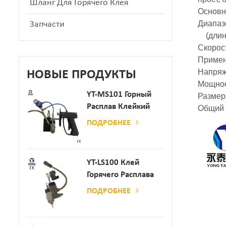
Шланг Для Горячего Клея
Основн
Диапазо
Запчасти
(длина
Скорост
Примени
Напряж
НОВЫЕ ПРОДУКТЫ
Мощност
YT-MS101 Горный
Размеры
Расплав Клейкий
Общий в
Распылительный
ПОДРОБНЕЕ
Пистолет Для
Производства
Бумаги И Матраса
YT-LS100 Клей
Горячего Расплава
Клея
ПОДРОБНЕЕ