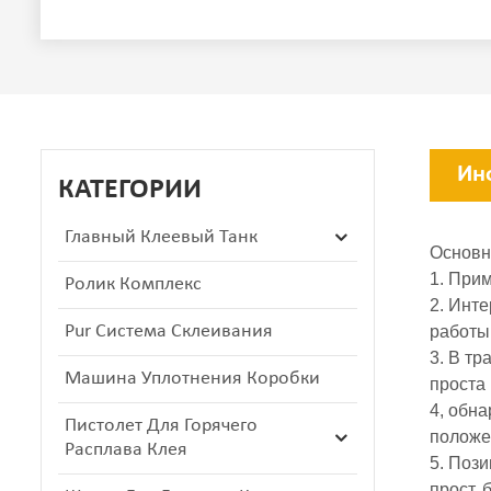
Ин
КАТЕГОРИИ
Главный Клеевый Танк
Основн
1. При
Ролик Комплекс
2. Инт
Pur Система Склеивания
работы
3. В тр
Машина Уплотнения Коробки
проста
4, обн
Пистолет Для Горячего
положен
Расплава Клея
5. Поз
прост, 