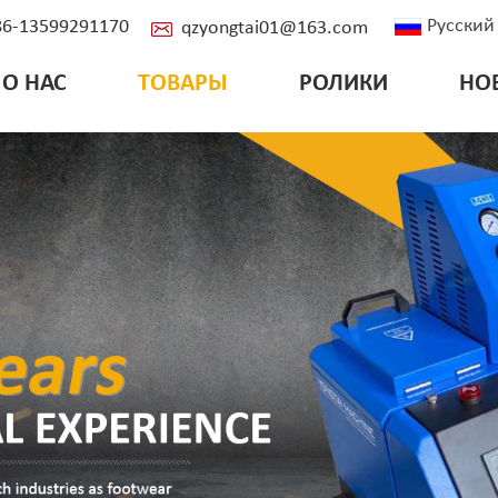
Русский
+86-13599291170
qzyongtai01@163.com
О НАС
ТОВАРЫ
РОЛИКИ
НО