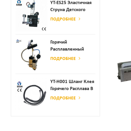
YT-ES25 Эластичная
Струна Детского
Пеленки
ПОДРОБНЕЕ
Распылитель
Горячий
Расплавленный
Клей
ПОДРОБНЕЕ
Автоматический
Распылительный
Дозатор Клея
YT-H001 Шланг Клея
Горячего Расплава В
Сочетании С
ПОДРОБНЕЕ
Склеивающей
Машиной