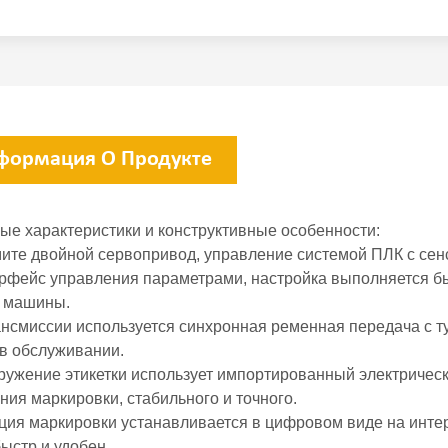
формация О Продукте
ые характеристики и конструктивные особенности:
мите двойной сервопривод, управление системой ПЛК с се
ерфейс управления параметрами, настройка выполняется быс
 машины.
ансмиссии используется синхронная ременная передача с т
 в обслуживании.
аружение этикетки использует импортированный электрическ
ия маркировки, стабильного и точного.
иция маркировки устанавливается в цифровом виде на инт
быстр и удобен.