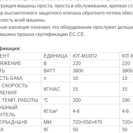
трукция машины проста, проста в обслуживании, крепкая ст
р высокоточного защитного клапана обратного потока обесп
сность всей машины.
ная изоляция означает, что оборудование прослужит дольш
 машина прошла сертификацию ЕС CE.
фикация:
ЕНТ
ЕДИНИЦА
ЮТ-М10П2
ЮТ-
РЯЖЕНИЕ
В
220
220
ТЬ
ВАТТ
3800
3800
СТЬ БАКА
л
10
10
. СКОРОСТЬ
КГ/ЧАС
15
15
ЛЕНИЯ
. ТЕМП. РАБОТЫ
℃
200
200
УШНЫЙ
КГ/см²
4-6
4-6
ИТЕЛЬ
ЕРЫ:Д×Ш×В
ММ
720×550×470
720×
СА
КГ
50
50