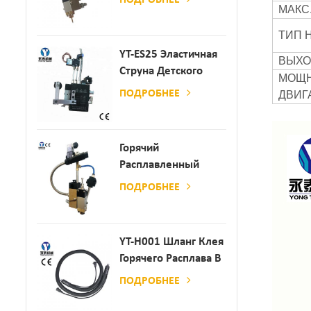
МАКС
ТИП 
YT-ES25 Эластичная
ВЫХО
Струна Детского
МОЩ
Пеленки
ПОДРОБНЕЕ
ДВИГ
Распылитель
Горячий
Расплавленный
Клей
ПОДРОБНЕЕ
Автоматический
Распылительный
Дозатор Клея
YT-H001 Шланг Клея
Горячего Расплава В
Сочетании С
ПОДРОБНЕЕ
Склеивающей
Машиной