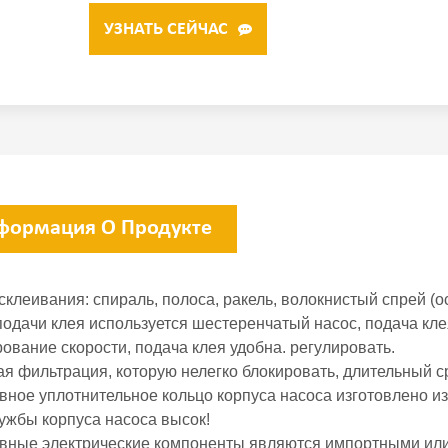
УЗНАТЬ СЕЙЧАС
формация О Продукте
склеивания: спираль, полоса, ракель, волокнистый спрей (
 подачи клея используется шестеренчатый насос, подача кл
ование скорости, подача клея удобна. регулировать.
ая фильтрация, которую нелегко блокировать, длительный с
вное уплотнительное кольцо корпуса насоса изготовлено из
лужбы корпуса насоса высок!
овные электрические компоненты являются импортными или