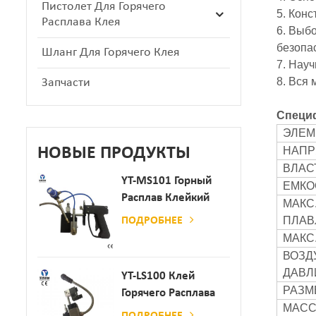
Пистолет Для Горячего
5. Конс
Расплава Клея
6.
Выбо
безопа
Шланг Для Горячего Клея
7. Науч
8. Вся
Запчасти
Специ
ЭЛЕМ
НОВЫЕ ПРОДУКТЫ
НАП
ВЛАС
YT-MS101 Горный
ЕМКО
Расплав Клейкий
МАКС
Распылительный
ПЛАВ
ПОДРОБНЕЕ
Пистолет Для
МАКС
Производства
ВОЗД
Бумаги И Матраса
ДАВЛ
YT-LS100 Клей
РАЗМ
Горячего Расплава
МАС
Клея
ПОДРОБНЕЕ