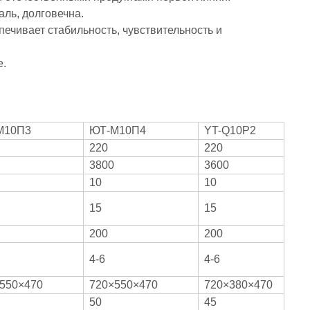
аль, долговечна.
ечивает стабильность, чувствительность и
е.
М10П3
ЮТ-М10П4
YT-Q10P2
220
220
3800
3600
10
10
15
15
200
200
4-6
4-6
550×470
720×550×470
720×380×470
50
45