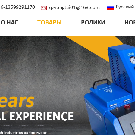
Русский
+86-13599291170
qzyongtai01@163.com
О НАС
ТОВАРЫ
РОЛИКИ
НО