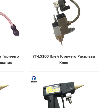
а Горячего
YT-LS100 Клей Горячего Расплава
ивание
Клея
лета