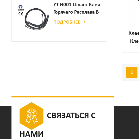
Дозатор Клея
YT-H001 Шланг Клея
Горячего Расплава В
Сочетании С
ПОДРОБНЕЕ
Склеивающей
Клее
Машиной
Кле
1
СВЯЗАТЬСЯ С
НАМИ