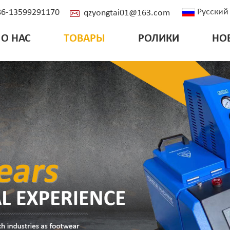
Русский
+86-13599291170
qzyongtai01@163.com
О НАС
ТОВАРЫ
РОЛИКИ
НО