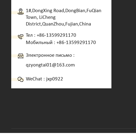
1#,DongXing Road,DongBian,FuQian
Town, LiCheng
District,QuanZhou,Fujian,China
Тел :
+86-13599291170
Мобильный :
+86-13599291170
Электронное письмо :
qzyongtai01@163.com
WeChat : jxp0922