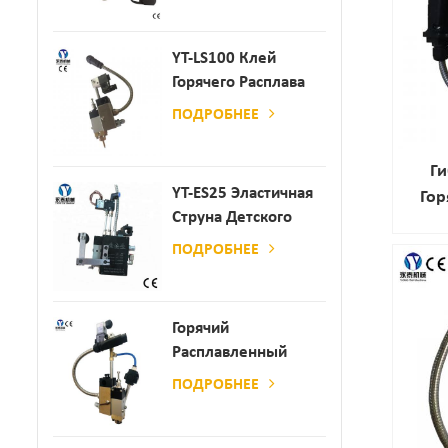
Производства
Бумаги И Матраса
YT-LS100 Клей
Горячего Расплава
Клея
ПОДРОБНЕЕ
Г
YT-ES25 Эластичная
Гор
Струна Детского
Пеленки
ПОДРОБНЕЕ
Распылитель
Горячий
Расплавленный
Клей
ПОДРОБНЕЕ
Автоматический
Распылительный