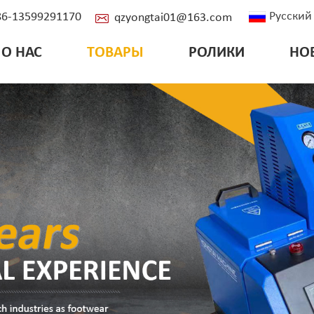
Русский
+86-13599291170
qzyongtai01@163.com
О НАС
ТОВАРЫ
РОЛИКИ
НО