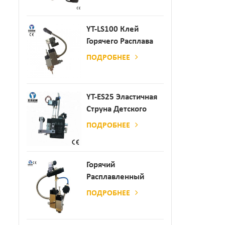
Производства
Бумаги И Матраса
YT-LS100 Клей
Горячего Расплава
Клея
ПОДРОБНЕЕ
YT-ES25 Эластичная
Струна Детского
Пеленки
ПОДРОБНЕЕ
Распылитель
Горячий
Расплавленный
Клей
ПОДРОБНЕЕ
Автоматический
Распылительный