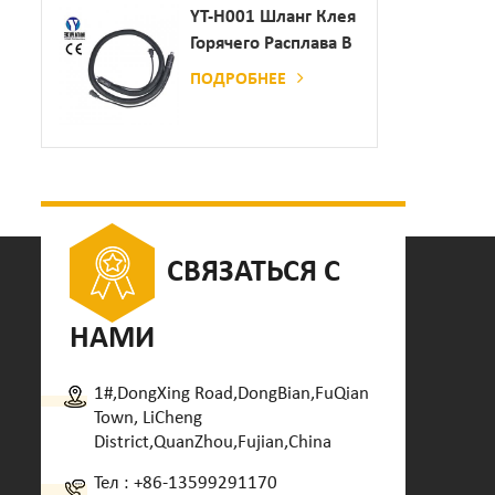
Дозатор Клея
YT-H001 Шланг Клея
Горячего Расплава В
Сочетании С
ПОДРОБНЕЕ
Склеивающей
Машиной
СВЯЗАТЬСЯ С
НАМИ
1#,DongXing Road,DongBian,FuQian
Town, LiCheng
District,QuanZhou,Fujian,China
Тел :
+86-13599291170