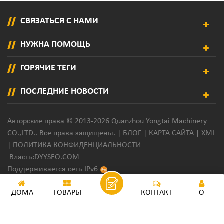
СВЯЗАТЬСЯ С НАМИ
НУЖНА ПОМОЩЬ
ГОРЯЧИЕ ТЕГИ
ПОСЛЕДНИЕ НОВОСТИ
Авторские права © 2013-2026 Quanzhou Yongtai Machinery
CO.,LTD.. Все права защищены. |
БЛОГ
|
КАРТА САЙТА
|
XML
|
ПОЛИТИКА КОНФИДЕНЦИАЛЬНОСТИ
Власть:
DYYSEO.COM
Поддерживается сеть IPv6
ДОМА
ТОВАРЫ
КОНТАКТ
О