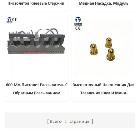
Пистолетов Клеевые Стержни,
Медная Насадка, Модуль
Пистолеты, Точки И Термоклей
Расширения, Аксессуары Для
Рта, Оптом
600-Мм Пистолет-Распылитель С
Высокоточный Наконечник Для
Обратным Всасыванием
Плавления Клея И Мини-
Насадка Для Смешивания,
Предотвращающая Засорение,
Универсальные Аксессуары Для
Всего
1
страницы
Клеевого Пистолета От
Надежного Производителя.