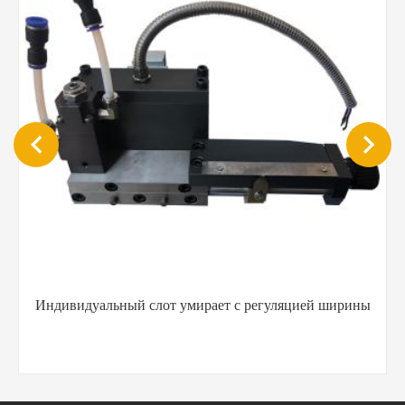
й слот умирает с регуляцией ширины
YT-MS101 Горный 
пистолет для п