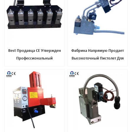
Best Продавца CE Утвержден
Фабрика Напрямую Продает
Профессиональный
Высокоточный Пистолет Для
Автоматический Горячий
Горячего Клея С Одной
Распыленный Клей Распыления
Головкой Для Мебельной
Для Ткань
Промышленности