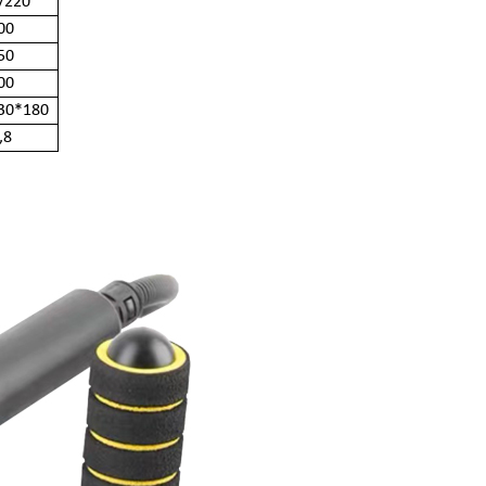
/220
00
50
00
30*180
,8