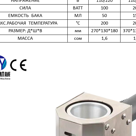
НАПРЯЖЕНИЕ
В
110/220
110
СИЛА
ВАТТ
100
2
ЕМКОСТЬ
БАКА
МЛ
50
1
КС.РАБОЧАЯ
ТЕМПЕРАТУРА
°С
200
2
РАЗМЕР: Д*Ш*В
мм
270*130*180
370*1
МАССА
сом
1,6
1