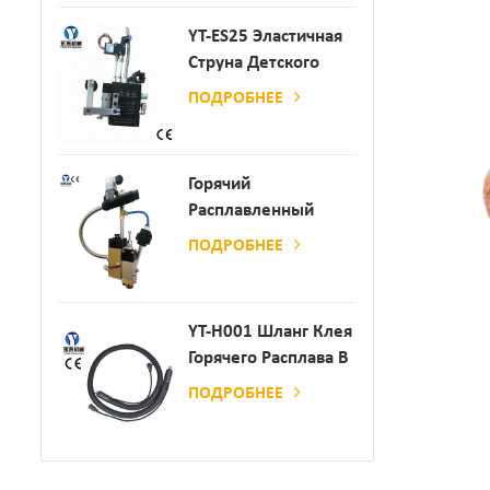
YT-ES25 Эластичная
Струна Детского
Пеленки
ПОДРОБНЕЕ
Распылитель
Горячий
Расплавленный
Клей
ПОДРОБНЕЕ
Автоматический
Распылительный
Дозатор Клея
YT-H001 Шланг Клея
Горячего Расплава В
Сочетании С
ПОДРОБНЕЕ
Склеивающей
Машиной