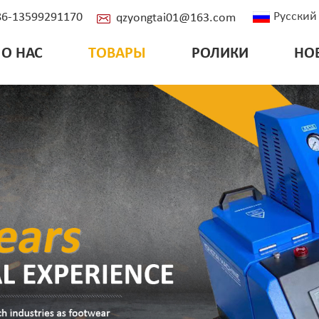
Русский
+86-13599291170
qzyongtai01@163.com
О НАС
ТОВАРЫ
РОЛИКИ
НО