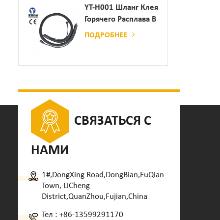
Дозатор Клея
YT-H001 Шланг Клея
Горячего Расплава В
Сочетании С
ПОДРОБНЕЕ
Склеивающей
Машиной
СВЯЗАТЬСЯ С
НАМИ
1#,DongXing Road,DongBian,FuQian
Town, LiCheng
District,QuanZhou,Fujian,China
Тел :
+86-13599291170