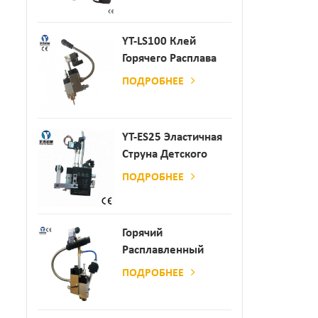
Производства
Бумаги И Матраса
YT-LS100 Клей
Горячего Расплава
Клея
ПОДРОБНЕЕ
YT-ES25 Эластичная
Струна Детского
Пеленки
ПОДРОБНЕЕ
Распылитель
Горячий
Расплавленный
Клей
ПОДРОБНЕЕ
Автоматический
Распылительный