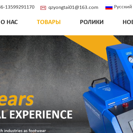
Русский
+86-13599291170
qzyongtai01@163.com
О НАС
ТОВАРЫ
РОЛИКИ
НО