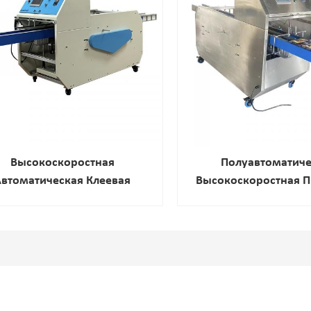
Высокоскоростная
Полуавтоматиче
Автоматическая Клеевая
Высокоскоростная П
ина, Машина Для Запайки
Резиновая Уплотни
бок, Машина Для Горячего
Машина
Клея