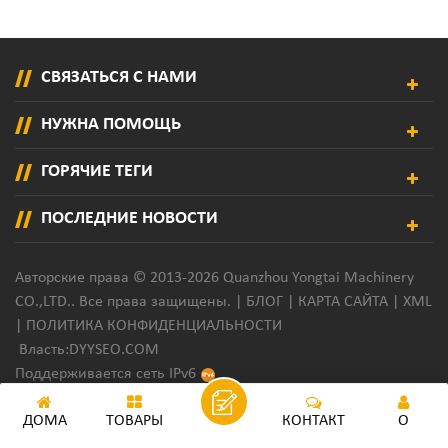
СВЯЗАТЬСЯ С НАМИ
НУЖНА ПОМОЩЬ
ГОРЯЧИЕ ТЕГИ
ПОСЛЕДНИЕ НОВОСТИ
Авторские права © 2013-2026 Quanzhou Yongtai Machinery
CO.,LTD.. Все права защищены. |
БЛОГ
|
КАРТА САЙТА
|
XML
|
ПОЛИТИКА КОНФИДЕНЦИАЛЬНОСТИ
Власть:
DYYSEO.COM
Поддерживается сеть IPv6
ДОМА
ТОВАРЫ
КОНТАКТ
О