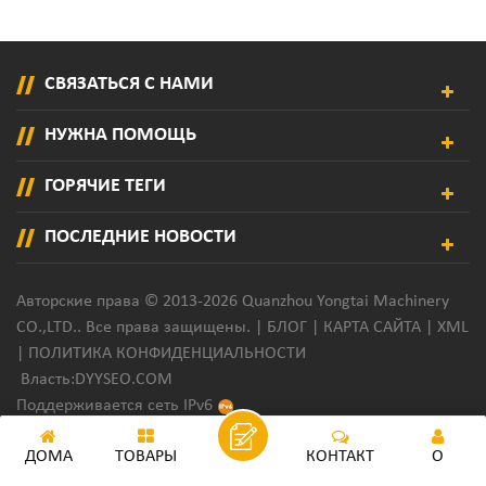
СВЯЗАТЬСЯ С НАМИ
НУЖНА ПОМОЩЬ
ГОРЯЧИЕ ТЕГИ
ПОСЛЕДНИЕ НОВОСТИ
Авторские права © 2013-2026 Quanzhou Yongtai Machinery
CO.,LTD.. Все права защищены. |
БЛОГ
|
КАРТА САЙТА
|
XML
|
ПОЛИТИКА КОНФИДЕНЦИАЛЬНОСТИ
Власть:
DYYSEO.COM
Поддерживается сеть IPv6
ДОМА
ТОВАРЫ
КОНТАКТ
О