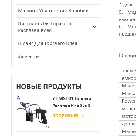
4.gear
Машина Уплотнения Коробки
5. . М
клапан
Пистолет Для Горячего
6. . М
Расплава Клея
продли
Шланг Для Горячего Клея
l Спец
Запчасти
элеме
емкос
НОВЫЕ ПРОДУКТЫ
Макс.
Макс.
YT-MS101 Горный
Power
Расплав Клейкий
мощно
Распылительный
ПОДРОБНЕЕ
мотор
Пистолет Для
давле
Производства
Машин
Бумаги И Матраса