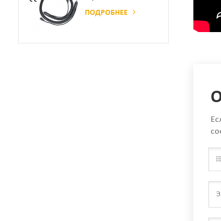
Сочетании С
ПОДРОБНЕЕ
Склеивающей
Машиной
О
Ес
со