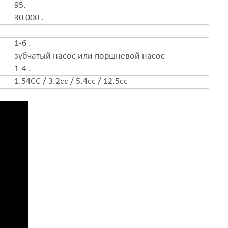
95.
30 000 .
1-6 .
зубчатый насос или поршневой насос
1-4 .
1.54CC / 3.2cc / 5.4cc / 12.5cc