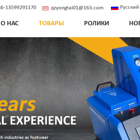
Русский
+86-13599291170
qzyongtai01@163.com
О НАС
ТОВАРЫ
РОЛИКИ
НО