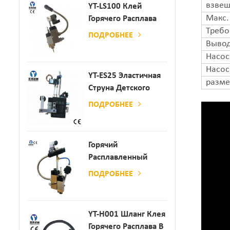
взвеш
YT-LS100 Клей
Макс.
Горячего Расплава
Требо
Клея
ПОДРОБНЕЕ
Вывод
Насос
Насос
YT-ES25 Эластичная
разме
Струна Детского
Пеленки
ПОДРОБНЕЕ
Распылитель
Горячий
Расплавленный
Клей
ПОДРОБНЕЕ
Автоматический
Распылительный
Дозатор Клея
YT-H001 Шланг Клея
Горячего Расплава В