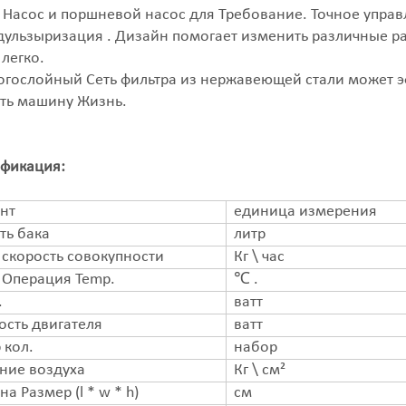
 . Насос и поршневой насос для Требование. Точное упра
одульзыризация . Дизайн помогает изменить различные р
 легко.
ногослойный Сеть фильтра из нержавеющей стали может 
ть машину Жизнь.
ификация:
нт
единица измерения
ть бака
литр
 скорость совокупности
Кг \ час
 Операция Temp.
℃ .
.
ватт
сть двигателя
ватт
 кол.
набор
ние воздуха
Кг \ см²
а Размер (l * w * h)
см