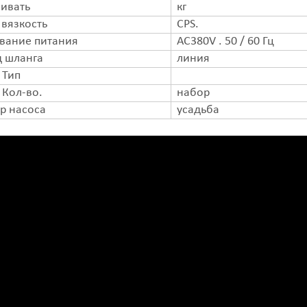
ивать
кг
 вязкость
CPS.
вание питания
AC380V . 50 / 60 Гц
 шланга
линия
 Тип
 Кол-во.
набор
р насоса
усадьба