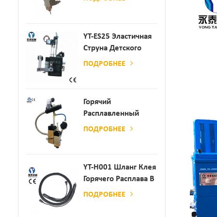
YT-ES25 Эластичная
Струна Детского
Пеленки
ПОДРОБНЕЕ
Распылитель
Горячий
Расплавленный
Клей
ПОДРОБНЕЕ
Автоматический
Распылительный
Дозатор Клея
YT-H001 Шланг Клея
Горячего Расплава В
Сочетании С
ПОДРОБНЕЕ
Склеивающей
Машиной