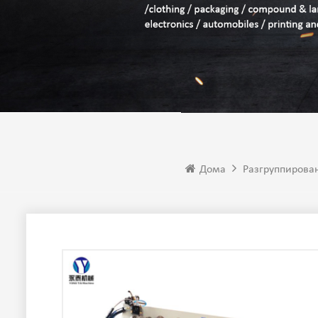
Дома
Разгруппирова