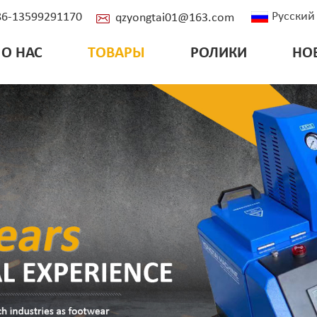
Русский
+86-13599291170
qzyongtai01@163.com
О НАС
ТОВАРЫ
РОЛИКИ
НО