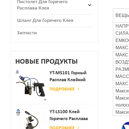
Пистолет Для Горячего
Расплава Клея
ВЕЩ
Шланг Для Горячего Клея
НАП
Запчасти
СИЛА
ЕМКО
МАКС
МАКС
НОВЫЕ ПРОДУКТЫ
ВОЗД
РАЗМ
YT-MS101 Горный
МАС
Расплав Клейкий
МАКС
Распылительный
ПОДРОБНЕЕ
Макси
Пистолет Для
Макси
Производства
полос
Бумаги И Матраса
YT-LS100 Клей
Макси
Горячего Расплава
Клея
ПОДРОБНЕЕ