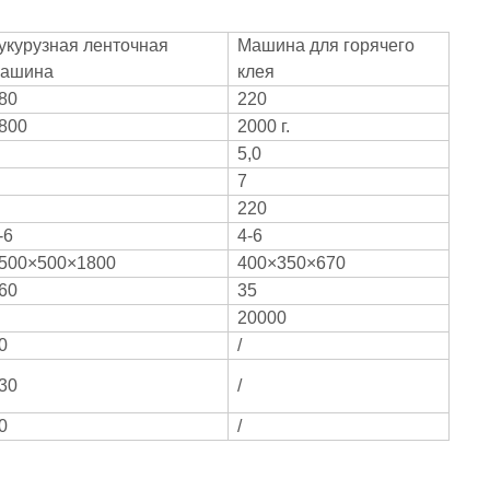
укурузная ленточная
Машина для горячего
ашина
клея
80
220
800
2000 г.
5,0
7
220
-6
4-6
500×500×1800
400×350×670
60
35
20000
0
/
30
/
0
/