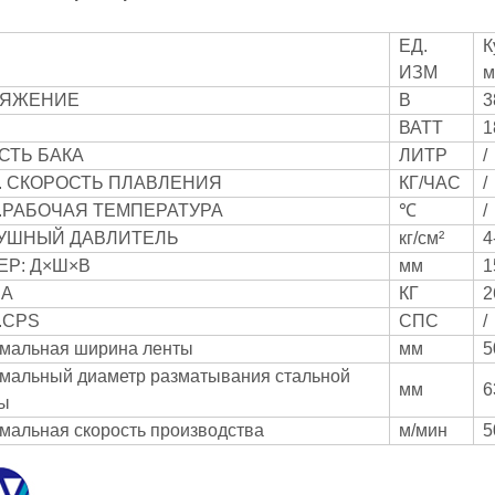
ЕД.
К
Ь
ИЗМ
м
РЯЖЕНИЕ
В
3
ВАТТ
1
СТЬ БАКА
ЛИТР
/
. СКОРОСТЬ ПЛАВЛЕНИЯ
КГ/ЧАС
/
.РАБОЧАЯ ТЕМПЕРАТУРА
℃
/
УШНЫЙ ДАВЛИТЕЛЬ
кг/см²
4
ЕР: Д×Ш×В
мм
1
СА
КГ
2
.CPS
СПС
/
мальная ширина ленты
мм
5
мальный диаметр разматывания стальной
мм
6
ы
мальная скорость производства
м/мин
5